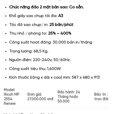
Chức năng đảo 2 mặt bản sao: Có sẳn.
Khổ giấy sao chụp tối đa:
A3
Tốc độ sao chụp/ in:
25 bản/phút
Thu nhỏ / phóng to:
25% – 400%
Công suất hoạt động: 30.000 bản in/tháng
Trọng lượng: 68,5 Kg.
Nguồn điện: 220-240v, 50/60Hz.
Công suất tiệu thụ: 1,600W
Kích thước (rộng x dài x cao) mm:
587 x 680 x 913
Model:
Bảo hành: 24
Ricoh MP
Đơn giá:
Bảo trì :
Tháng hoặc
2554
27.000.000 vnđ
trọn đời
50.000
Renew