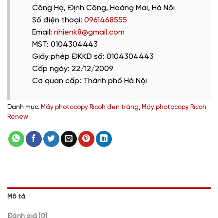
Công Hạ, Định Công, Hoàng Mai, Hà Nội
Số điện thoại:
0961468555
Email:
nhienk8@gmail.com
MST: 0104304443
Giấy phép ĐKKD số: 0104304443
Cấp ngày: 22/12/2009
Cơ quan cấp: Thành phố Hà Nội
Danh mục:
Máy photocopy Ricoh đen trắng
,
Máy photocopy Ricoh
Renew
Mô tả
Đánh giá (0)