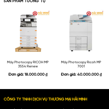
SẢN PHẨM TƯƠNG TỰ
Máy Photocopy RICOH MP
Máy Photocopy Ricoh MP
3554 Renew
7001
Đơn giá:
18.000.000
₫
Đơn giá:
40.000.000
₫
CÔNG TY TNHH DỊCH VỤ THƯƠNG MẠI HẢI MINH