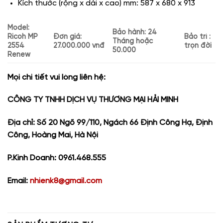
Kích thước (rộng x dài x cao) mm:
587 x 680 x 913
Model:
Bảo hành: 24
Ricoh MP
Đơn giá:
Bảo trì :
Tháng hoặc
2554
27.000.000 vnđ
trọn đời
50.000
Renew
Mọi chi tiết vui lòng liên hệ:
CÔNG TY TNHH DỊCH VỤ THƯƠNG MẠI HẢI MINH
Địa chỉ: Số 20 Ngõ 99/110, Ngách 66 Định Công Hạ, Định
Công, Hoàng Mai, Hà Nội
P.Kinh Doanh: 0961.468.555
Email:
nhienk8@gmail.com