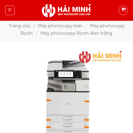
Skip
to
content
Trang chủ
/
Máy photocopy bán
/
Máy photocopy
Ricoh
/
Máy photocopy Ricoh đen trắng