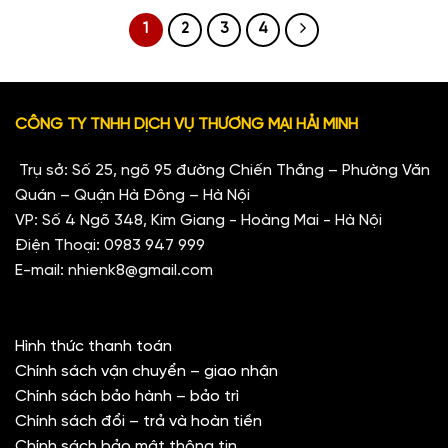
1
2
3
4
CÔNG TY TNHH DỊCH VỤ THƯƠNG MẠI HẢI MINH
Trụ sở: Số 25, ngõ 95 đường Chiến Thắng – Phường Văn
Quán – Quận Hà Đông – Hà Nội
VP: Số 4 Ngõ 348, Kim Giang - Hoàng Mai - Hà Nội
Điện Thoại:
0983 947 999
E-mail:
nhienk8@gmail.com
Hình thức thanh toán
Chính sách vận chuyển – giao nhận
Chính sách bảo hành – bảo trì
Chính sách đổi – trả và hoàn tiền
Chính sách bảo mật thông tin