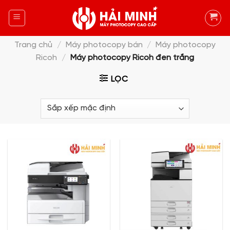
Skip
to
content
Trang chủ
/
Máy photocopy bán
/
Máy photocopy
Ricoh
/
Máy photocopy Ricoh đen trắng
LỌC