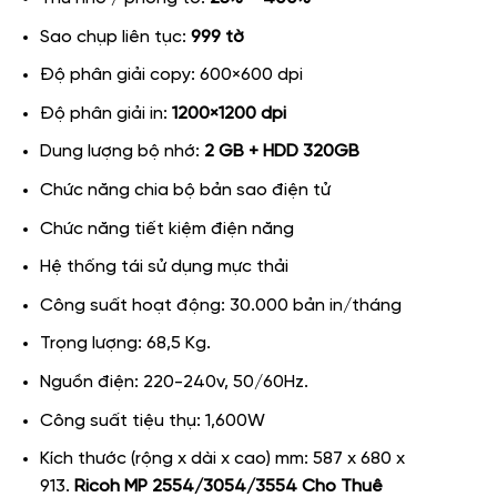
Sao chụp liên tục:
999 tờ
Độ phân giải copy: 600×600 dpi
Độ phân giải in:
1200×1200 dpi
Dung lượng bộ nhớ:
2 GB + HDD 320GB
Chức năng chia bộ bản sao điện tử
Chức năng tiết kiệm điện năng
Hệ thống tái sử dụng mực thải
Công suất hoạt động: 30.000 bản in/tháng
Trọng lượng: 68,5 Kg.
Nguồn điện: 220-240v, 50/60Hz.
Công suất tiệu thụ: 1,600W
Kích thước (rộng x dài x cao) mm:
587 x 680 x
913.
Ricoh MP 2554/3054/3554 Cho Thuê