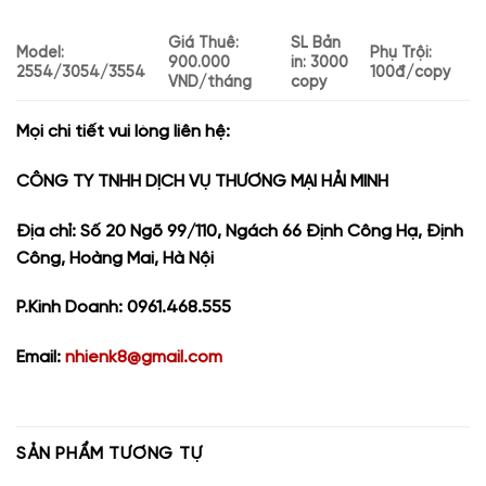
Giá Thuê:
SL Bản
Model:
Phụ Trội:
900.000
in: 3000
2554/3054/3554
100đ/copy
VND/tháng
copy
Mọi chi tiết vui lòng liên hệ:
CÔNG TY TNHH DỊCH VỤ THƯƠNG MẠI HẢI MINH
Địa chỉ: Số 20 Ngõ 99/110, Ngách 66 Định Công Hạ, Định
Công, Hoàng Mai, Hà Nội
P.Kinh Doanh: 0961.468.555
Email:
nhienk8@gmail.com
SẢN PHẨM TƯƠNG TỰ