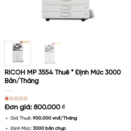
RICOH MP 3554 Thuê * Định Mức 3000
Bản/Tháng
1
1.00
Đơn giá:
800.000
₫
trên
5
Giá Thuê:
900.000 vnđ/Tháng
dựa
trên
Định Mức:
3000 bản chụp
đánh