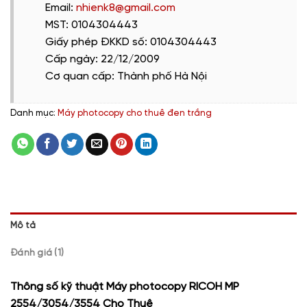
Email:
nhienk8@gmail.com
MST: 0104304443
Giấy phép ĐKKD số: 0104304443
Cấp ngày: 22/12/2009
Cơ quan cấp: Thành phố Hà Nội
Danh mục:
Máy photocopy cho thuê đen trắng
Mô tả
Đánh giá (1)
Thông số kỹ thuật Máy photocopy RICOH MP
2554/3054/3554 Cho Thuê