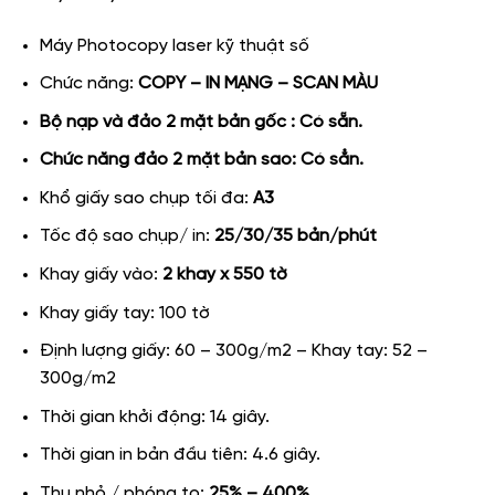
Máy Photocopy laser kỹ thuật số
Chức năng:
COPY – IN MẠNG – SCAN MÀU
Bộ nạp và đảo 2 mặt bản gốc : Có sẵn.
Chức năng đảo 2 mặt bản sao: Có sẳn.
Khổ giấy sao chụp tối đa:
A3
Tốc độ sao chụp/ in:
25/30/35 bản/phút
Khay giấy vào:
2 khay x 550 tờ
Khay giấy tay: 100 tờ
Định lượng giấy: 60 – 300g/m2 – Khay tay: 52 –
300g/m2
Thời gian khởi động: 14 giây.
Thời gian in bản đầu tiên: 4.6 giây.
Thu nhỏ / phóng to:
25% – 400%