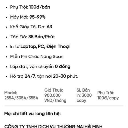
giá
Phụ Trội:
100đ/bản
Máy Mới:
95-99%
Khổ Giấy Tối Đa:
A3
Tốc Độ:
35 Bản/Phút
In từ
Laptop, PC, Điện Thoại
Miễn Phí Chức Năng Scan
Lắp đặt, vận chuyển
0 đồng
Hỗ trợ
24/7,
tận nơi
20-30
phút.
Giá Thuê:
SL Bản
Model:
Phụ Trội:
900.000
in: 3000
2554/3054/3554
100đ/copy
VND/tháng
copy
Mọi chi tiết vui lòng liên hệ:
CÔNG TY TNHH DỊCH VỤ THƯƠNG MẠI HẢI MINH