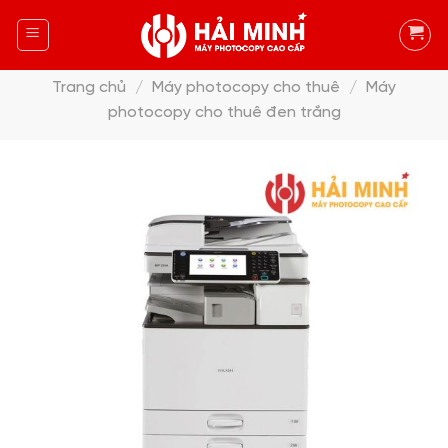
Skip
to
content
Trang chủ
/
Máy photocopy cho thuê
/
Máy
photocopy cho thuê đen trắng