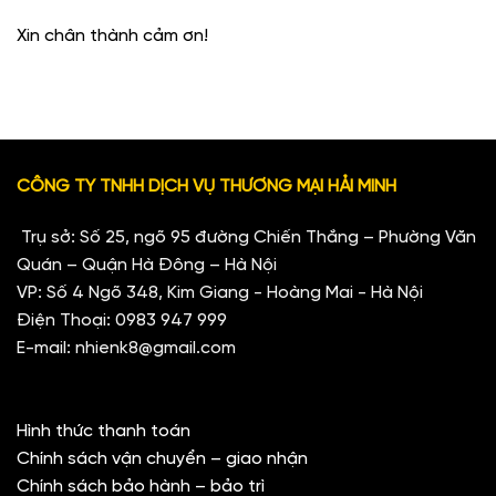
Xin chân thành cảm ơn!
CÔNG TY TNHH DỊCH VỤ THƯƠNG MẠI HẢI MINH
Trụ sở: Số 25, ngõ 95 đường Chiến Thắng – Phường Văn
Quán – Quận Hà Đông – Hà Nội
VP: Số 4 Ngõ 348, Kim Giang - Hoàng Mai - Hà Nội
Điện Thoại:
0983 947 999
E-mail:
nhienk8@gmail.com
Hình thức thanh toán
Chính sách vận chuyển – giao nhận
Chính sách bảo hành – bảo trì