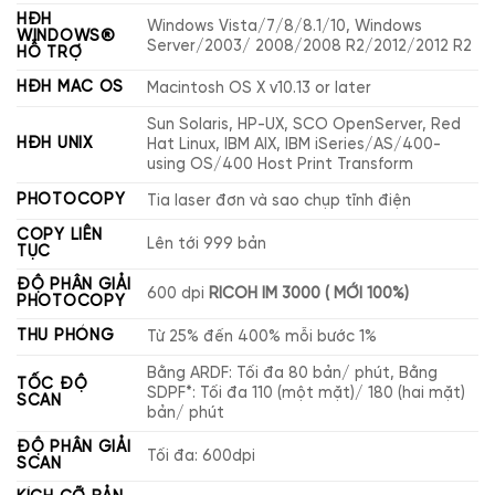
HĐH
Windows Vista/7/8/8.1/10, Windows
WINDOWS®
Server/2003/ 2008/2008 R2/2012/2012 R2
HỖ TRỢ
HĐH MAC OS
Macintosh OS X v10.13 or later
Sun Solaris, HP-UX, SCO OpenServer, Red
HĐH UNIX
Hat Linux, IBM AIX, IBM iSeries/AS/400-
using OS/400 Host Print Transform
PHOTOCOPY
Tia laser đơn và sao chụp tĩnh điện
COPY LIÊN
Lên tới 999 bản
TỤC
ĐỘ PHÂN GIẢI
600 dpi
RICOH IM 3000 ( MỚI 100%)
PHOTOCOPY
THU PHÓNG
Từ 25% đến 400% mỗi bước 1%
Bằng ARDF: Tối đa 80 bản/ phút, Bằng
TỐC ĐỘ
SDPF*: Tối đa 110 (một mặt)/ 180 (hai mặt)
SCAN
bản/ phút
ĐỘ PHÂN GIẢI
Tối đa: 600dpi
SCAN