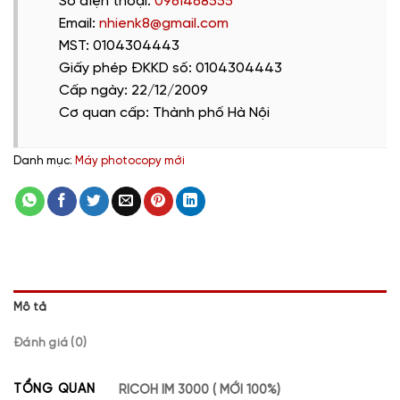
Số điện thoại:
0961468555
Email:
nhienk8@gmail.com
MST: 0104304443
Giấy phép ĐKKD số: 0104304443
Cấp ngày: 22/12/2009
Cơ quan cấp: Thành phố Hà Nội
Danh mục:
Máy photocopy mới
Mô tả
Đánh giá (0)
TỔNG QUAN
RICOH IM 3000 ( MỚI 100%)