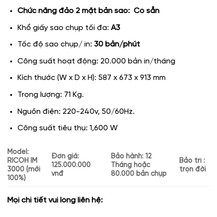
Chức năng đảo 2 mặt bản sao: Có sẳn
Khổ giấy sao chụp tối đa:
A3
Tốc độ sao chụp/ in:
30 bản/phút
Công suất hoạt động: 20.000 bản in/tháng
Kích thước (W x D x H): 587 x 673 x 913 mm
Trọng lượng: 71 Kg.
Nguồn điện: 220-240v, 50/60Hz.
Công suất tiêu thụ: 1,600 W
Model:
Đơn giá:
Bảo hành: 12
RICOH IM
Bảo trì :
125.000.000
Tháng hoặc
3000 (mới
trọn đời
vnđ
80.000 bản chụp
100%)
Mọi chi tiết vui lòng liên hệ: