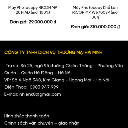
Máy Photocopy RICOH MP
Máy Photocopy Khổ Lớn
2014AD (mới 100%)
RICOH MP W6700SP (mới
100%)
Đơn giá:
29.000.000
₫
Đơn giá:
310.000.000
₫
CÔNG TY TNHH DỊCH VỤ THƯƠNG MẠI HẢI MINH
Trụ sở: Số 25, ngõ 95 đường Chiến Thắng – Phường Văn
Quán – Quận Hà Đông – Hà Nội
VP: Số 4 Ngõ 348, Kim Giang - Hoàng Mai - Hà Nội
Điện Thoại:
0983 947 999
E-mail:
nhienk8@gmail.com
Hình thức thanh toán
Chính sách vận chuyển – giao nhận