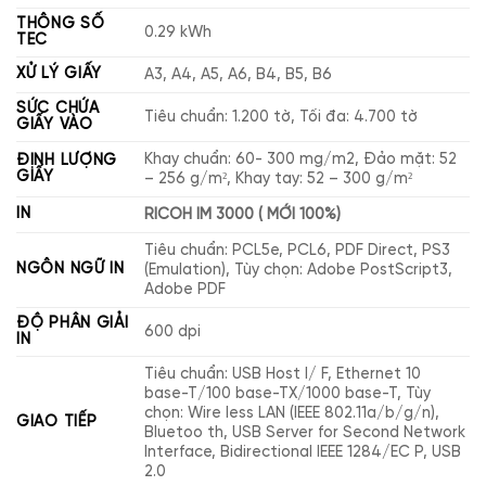
THÔNG SỐ
0.29 kWh
TEC
XỬ LÝ GIẤY
A3, A4, A5, A6, B4, B5, B6
SỨC CHỨA
Tiêu chuẩn: 1.200 tờ, Tối đa: 4.700 tờ
GIẤY VÀO
Khay chuẩn: 60- 300 mg/m2, Đảo mặt: 52
ĐỊNH LƯỢNG
GIẤY
– 256 g/m², Khay tay: 52 – 300 g/m²
IN
RICOH IM 3000 ( MỚI 100%)
Tiêu chuẩn: PCL5e, PCL6, PDF Direct, PS3
NGÔN NGỮ IN
(Emulation), Tùy chọn: Adobe PostScript3,
Adobe PDF
ĐỘ PHÂN GIẢI
600 dpi
IN
Tiêu chuẩn: USB Host I/ F, Ethernet 10
base-T/100 base-TX/1000 base-T, Tùy
chọn: Wire less LAN (IEEE 802.11a/b/g/n),
GIAO TIẾP
Bluetoo th, USB Server for Second Network
Interface, Bidirectional IEEE 1284/EC P, USB
2.0