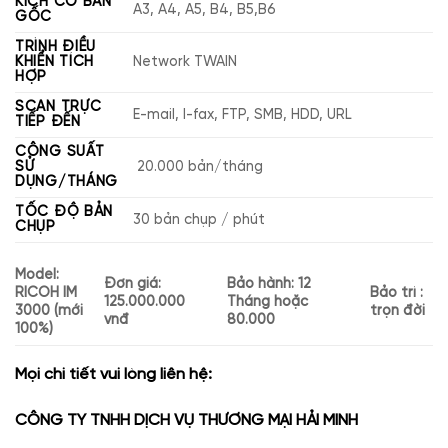
KÍCH CỠ BẢN
A3, A4, A5, B4, B5,B6
GỐC
TRÌNH ĐIỀU
KHIỂN TÍCH
Network TWAIN
HỢP
SCAN TRỰC
E-mail, I-fax, FTP, SMB, HDD, URL
TIẾP ĐẾN
CÔNG SUẤT
SỬ
20.000 bản/tháng
DỤNG/THÁNG
TỐC ĐỘ BẢN
30 bản chụp / phút
CHỤP
Model:
Đơn giá:
Bảo hành: 12
RICOH IM
Bảo trì :
125.000.000
Tháng hoặc
3000 (mới
trọn đời
vnđ
80.000
100%)
Mọi chi tiết vui lòng liên hệ:
CÔNG TY TNHH DỊCH VỤ THƯƠNG MẠI HẢI MINH