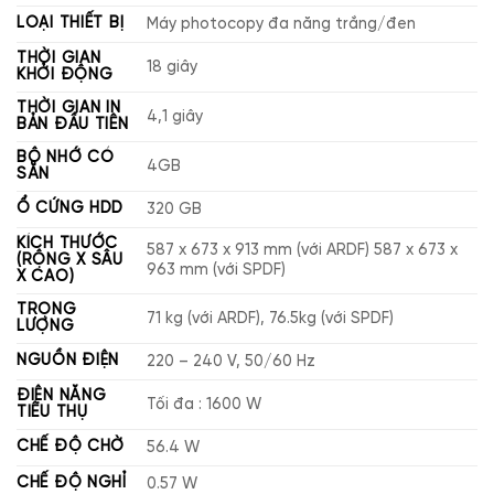
LOẠI THIẾT BỊ
Máy photocopy đa năng trắng/đen
THỜI GIAN
18 giây
KHỞI ĐỘNG
THỜI GIAN IN
4,1 giây
BẢN ĐẦU TIÊN
BỘ NHỚ CÓ
4GB
SẴN
Ổ CỨNG HDD
320 GB
KÍCH THƯỚC
587 x 673 x 913 mm (với ARDF) 587 x 673 x
(RỘNG X SÂU
963 mm (với SPDF)
X CAO)
TRỌNG
71 kg (với ARDF), 76.5kg (với SPDF)
LƯỢNG
NGUỒN ĐIỆN
220 – 240 V, 50/60 Hz
ĐIỆN NĂNG
Tối đa : 1600 W
TIÊU THỤ
CHẾ ĐỘ CHỜ
56.4 W
CHẾ ĐỘ NGHỈ
0.57 W