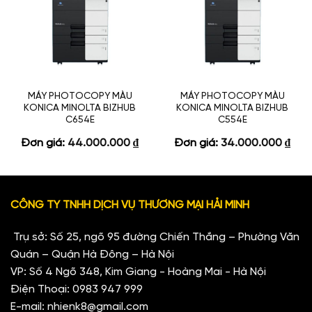
MÁY PHOTOCOPY MÀU
MÁY PHOTOCOPY MÀU
KONICA MINOLTA BIZHUB
KONICA MINOLTA BIZHUB
C654E
C554E
Đơn giá:
44.000.000
₫
Đơn giá:
34.000.000
₫
CÔNG TY TNHH DỊCH VỤ THƯƠNG MẠI HẢI MINH
Trụ sở: Số 25, ngõ 95 đường Chiến Thắng – Phường Văn
Quán – Quận Hà Đông – Hà Nội
VP: Số 4 Ngõ 348, Kim Giang - Hoàng Mai - Hà Nội
Điện Thoại:
0983 947 999
E-mail:
nhienk8@gmail.com