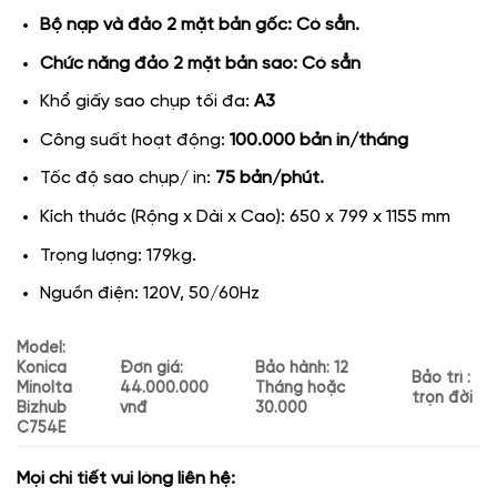
Bộ nạp và đảo 2 mặt bản gốc: Có sẳn.
Chức năng đảo 2 mặt bản sao: Có sẳn
Khổ giấy sao chụp tối đa:
A3
Công suất hoạt động:
100.000 bản in/tháng
Tốc độ sao chụp/ in:
75 bản/phút.
Kích thước (Rộng x Dài x Cao): 650 x 799 x 1155 mm
Trọng lượng: 179kg.
Nguồn điện: 120V, 50/60Hz
Model:
Konica
Đơn giá:
Bảo hành: 12
Bảo trì :
Minolta
44.000.000
Tháng hoặc
trọn đời
Bizhub
vnđ
30.000
C754E
Mọi chi tiết vui lòng liên hệ: