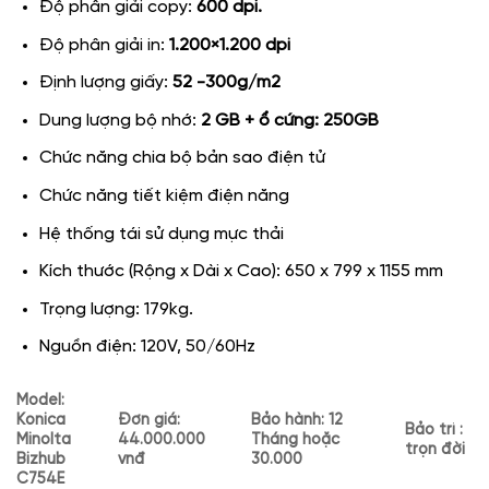
Độ phân giải copy:
600 dpi.
Độ phân giải in:
1.200×1.200 dpi
Định lượng giấy:
52 -300g/m2
Dung lượng bộ nhớ:
2 GB + ổ cứng: 250GB
Chức năng chia bộ bản sao điện tử
Chức năng tiết kiệm điện năng
Hệ thống tái sử dụng mực thải
Kích thước (Rộng x Dài x Cao): 650 x 799 x 1155 mm
Trọng lượng: 179kg.
Nguồn điện: 120V, 50/60Hz
Model:
Konica
Đơn giá:
Bảo hành: 12
Bảo trì :
Minolta
44.000.000
Tháng hoặc
trọn đời
Bizhub
vnđ
30.000
C754E