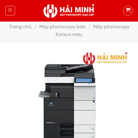
Skip
to
content
Trang chủ
/
Máy photocopy bán
/
Máy photocopy
Konica màu