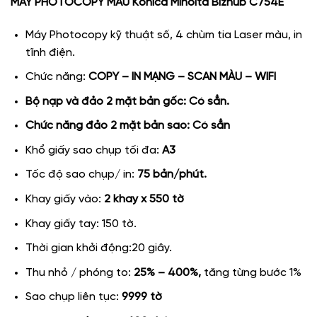
MÁY PHOTOCOPY MÀU Konica Minolta Bizhub C754E
Máy Photocopy kỹ thuật số, 4 chùm tia Laser màu, in
tĩnh điện.
Chức năng:
COPY – IN MẠNG – SCAN MÀU – WIFI
Bộ nạp và đảo 2 mặt bản gốc: Có sẳn.
Chức năng đảo 2 mặt bản sao: Có sẳn
Khổ giấy sao chụp tối đa:
A3
Tốc độ sao chụp/ in:
75 bản/phút.
Khay giấy vào:
2 khay x 550 tờ
Khay giấy tay: 150 tờ.
Thời gian khởi động:20 giây.
Thu nhỏ / phóng to:
25% – 400%,
tăng từng bước 1%
Sao chụp liên tục:
9999 tờ