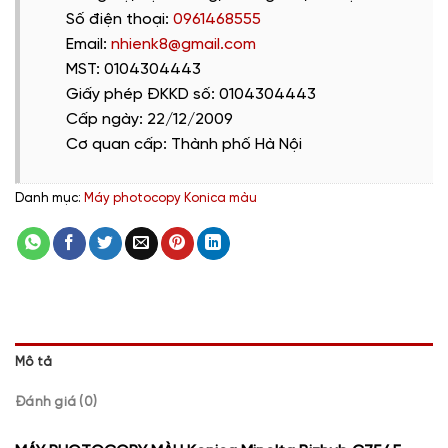
Số điện thoại:
0961468555
Email:
nhienk8@gmail.com
MST: 0104304443
Giấy phép ĐKKD số: 0104304443
Cấp ngày: 22/12/2009
Cơ quan cấp: Thành phố Hà Nội
Danh mục:
Máy photocopy Konica màu
Mô tả
Đánh giá (0)