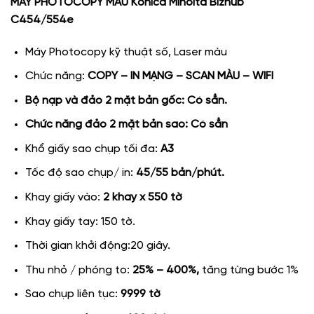
MÁY PHOTOCOPY MÀU Konica Minolta Bizhub
C454/554e
Máy Photocopy kỹ thuật số, Laser màu
Chức năng:
COPY – IN MẠNG – SCAN MÀU – WIFI
Bộ nạp và đảo 2 mặt bản gốc: Có sẳn.
Chức năng đảo 2 mặt bản sao: Có sẳn
Khổ giấy sao chụp tối đa:
A3
Tốc độ sao chụp/ in:
45/55 bản/phút.
Khay giấy vào:
2 khay x 550 tờ
Khay giấy tay: 150 tờ.
Thời gian khởi động:20 giây.
Thu nhỏ / phóng to:
25% – 400%,
tăng từng bước 1%
Sao chụp liên tục:
9999 tờ