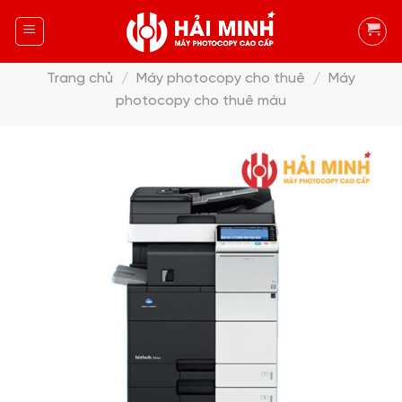
Skip
to
content
Trang chủ
/
Máy photocopy cho thuê
/
Máy
photocopy cho thuê màu