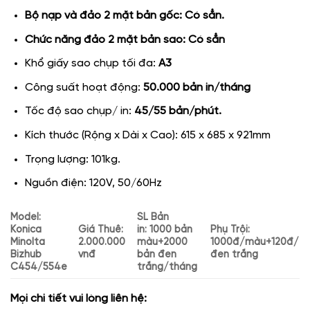
Bộ nạp và đảo 2 mặt bản gốc: Có sẳn.
Chức năng đảo 2 mặt bản sao: Có sẳn
Khổ giấy sao chụp tối đa:
A3
Công suất hoạt động:
50.000 bản in/tháng
Tốc độ sao chụp/ in:
45/55 bản/phút.
Kích thước (Rộng x Dài x Cao): 615 x 685 x 921mm
Trọng lượng: 101kg.
Nguồn điện: 120V, 50/60Hz
Model:
SL Bản
Konica
Giá Thuê:
in: 1000 bản
P
hụ Trội:
Minolta
2.000.000
màu+2000
1000đ/màu+120đ/
Bizhub
vnđ
bản đen
đen trắng
C454/554e
trắng/tháng
Mọi chi tiết vui lòng liên hệ: