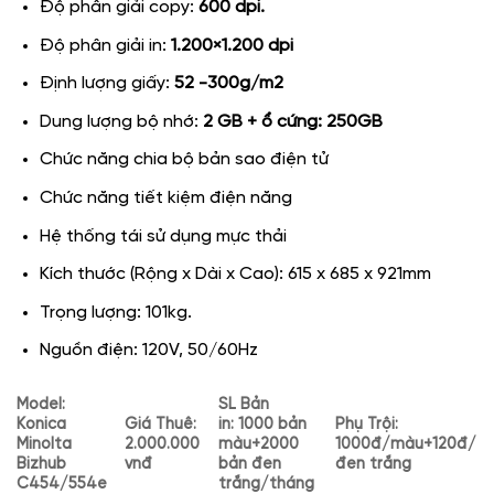
Độ phân giải copy:
600 dpi.
Độ phân giải in:
1.200×1.200 dpi
Định lượng giấy:
52 -300g/m2
Dung lượng bộ nhớ:
2 GB + ổ cứng: 250GB
Chức năng chia bộ bản sao điện tử
Chức năng tiết kiệm điện năng
Hệ thống tái sử dụng mực thải
Kích thước (Rộng x Dài x Cao): 615 x 685 x 921mm
Trọng lượng: 101kg.
Nguồn điện: 120V, 50/60Hz
Model:
SL Bản
Konica
Giá Thuê:
in: 1000 bản
P
hụ Trội:
Minolta
2.000.000
màu+2000
1000đ/màu+120đ/
Bizhub
vnđ
bản đen
đen trắng
C454/554e
trắng/tháng