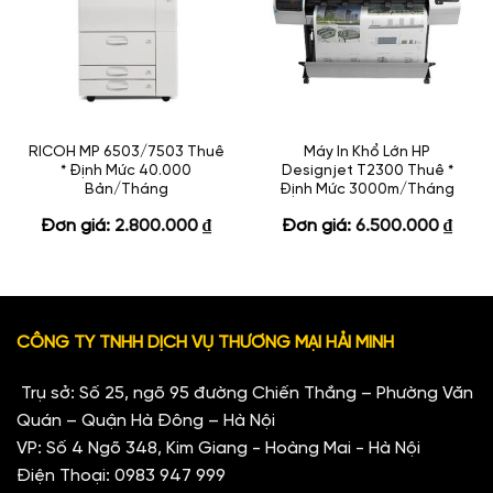
RICOH MP 6503/7503 Thuê
Máy In Khổ Lớn HP
* Định Mức 40.000
Designjet T2300 Thuê *
Bản/Tháng
Định Mức 3000m/Tháng
Đơn giá:
2.800.000
₫
Đơn giá:
6.500.000
₫
CÔNG TY TNHH DỊCH VỤ THƯƠNG MẠI HẢI MINH
Trụ sở: Số 25, ngõ 95 đường Chiến Thắng – Phường Văn
Quán – Quận Hà Đông – Hà Nội
VP: Số 4 Ngõ 348, Kim Giang - Hoàng Mai - Hà Nội
Điện Thoại:
0983 947 999